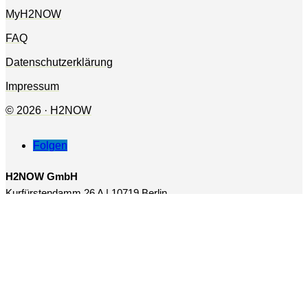
MyH2NOW
FAQ
Datenschutzerklärung
Impressum
© 2026 · H2NOW
Folgen
H2NOW GmbH
Kurfürstendamm 26 A | 10719 Berlin
Zweigstelle:
Augustinusstraße 9 D | 50226 Frechen
Kontakt
E-Mail:
info@h2now.info
Telefon:
+49 170 7048461