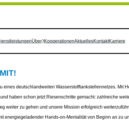
ienstleistungen
Über
Kooperationen
Aktuelles
Kontakt
Karriere
MIT!
 eines deutschlandweiten Wasserstofftankstellennetzes. Mit H
 haben schon jetzt Riesenschritte gemacht: zahlreiche weiter
weiter zu gehen und unsere Mission erfolgreich weiterzuführ
 mit energiegeladender Hands-on-Mentalität von Beginn an zu u