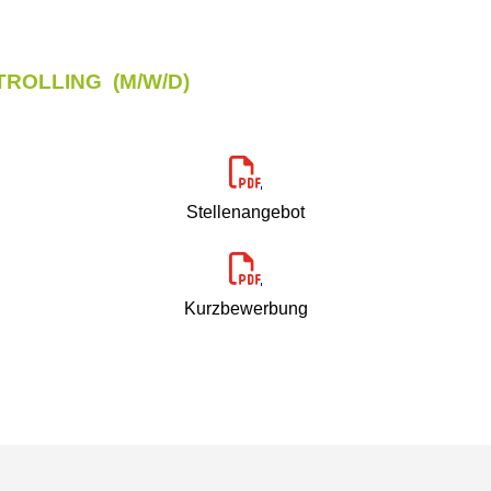
ROLLING (M/W/D)

Stellenangebot

Kurzbewerbung