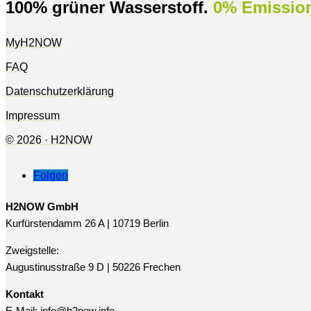
100% grüner Wasserstoff.
0% Emissio
MyH2NOW
FAQ
Datenschutzerklärung
Impressum
© 2026 · H2NOW
Folgen
H2NOW GmbH
Kurfürstendamm 26 A | 10719 Berlin
Zweigstelle:
Augustinusstraße 9 D | 50226 Frechen
Kontakt
E-Mail:
info@h2now.info